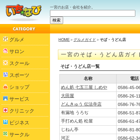
一宮のお店・会社を紹介。
グルメ
HOME
＞
グルメガイド
＞
そば・うどん店
サロン
一宮のそば・うどん店ガイ
スクール
そば・うどん店一覧
スポーツ
名称
電話
ショップ
めん処 七五三屋 しめや
0586-45-0
大田屋
0586-26-1
サービス
どんきゅう 伝法寺店
0586-76-7
クリニック
有漏地 うろぢ
0586-51-8
手打めん処 松屋
0586-61-4
ビジネス
じねん亭
0586-81-8
サークル
河正
0586-62-3