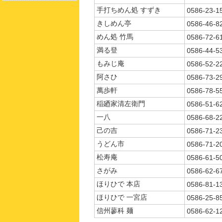
手打ちめん処 すずき
0586-23-1
きしめん亭
0586-46-8
めん処 竹馬
0586-72-6
満る登
0586-44-5
もみじ庵
0586-52-2
阿さひ
0586-73-2
萬歩軒
0586-78-5
稲廼家清左衛門
0586-51-6
一八
0586-68-2
己の吉
0586-71-2
うどん市
0586-71-2
松寿庵
0586-61-5
さがみ
0586-62-6
ほりひで 本店
0586-81-1
ほりひで 一宮店
0586-25-8
信州蓼科 麺
0586-62-1