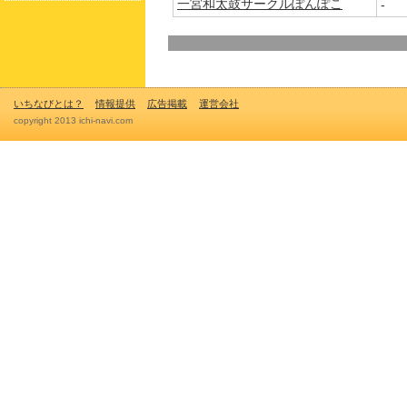
一宮和太鼓サークルぽんぽこ
-
いちなびとは？
情報提供
広告掲載
運営会社
copyright 2013 ichi-navi.com