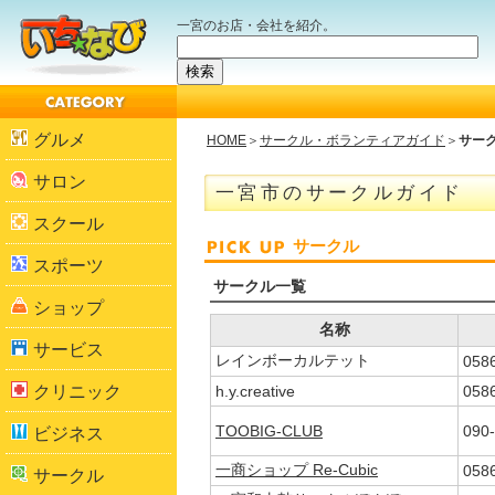
一宮のお店・会社を紹介。
グルメ
HOME
＞
サークル・ボランティアガイド
＞
サー
サロン
一宮市のサークルガイド
スクール
サークル
スポーツ
サークル一覧
ショップ
名称
サービス
レインボーカルテット
058
クリニック
h.y.creative
058
TOOBIG-CLUB
090
ビジネス
一商ショップ Re-Cubic
058
サークル